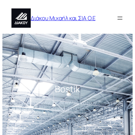
Μετάβαση
στο
Διάκου Μιχαήλ και ΣΙΑ Ο.Ε
περιεχόμενο
Bostik
Παγκόσμιος ηγέτης σε κόλλες & σφραγιστικά, με
ιστορία 130+ ετών.