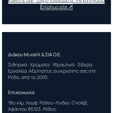
Καλέστε μας: 22410 53430
Δείτε την κατηγορία
Επίσημο site ↗
Διάκου Μιχαήλ & ΣΙΑ Ο.Ε.
Σιδηρικά · Χρώματα · Υδραυλικά · Σίδερα ·
Εργαλεία. Αξιόπιστος συνεργάτης σας στη
Ρόδο, από το 2000.
Επικοινωνία
18ο χλμ. Λεωφ. Ρόδου–Λίνδου (Γκολφ),
Αφάντου 85103, Ρόδος