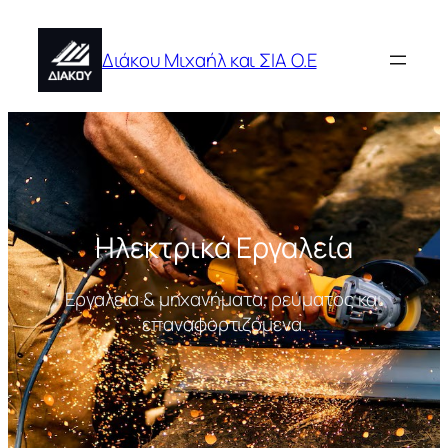
Μετάβαση
στο
Διάκου Μιχαήλ και ΣΙΑ Ο.Ε
περιεχόμενο
Ηλεκτρικά Εργαλεία
Εργαλεία & μηχανήματα, ρεύματος και
επαναφορτιζόμενα.