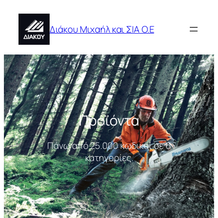
Μετάβαση
στο
Διάκου Μιχαήλ και ΣΙΑ Ο.Ε
περιεχόμενο
Προϊόντα
Πάνω από 25.000 κωδικοί σε 6
κατηγορίες.