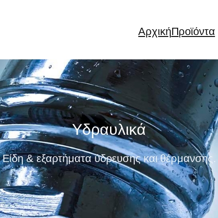
Αρχική
Προϊόντα
Υδραυλικά
Είδη & εξαρτήματα ύδρευσης και θέρμανσης.