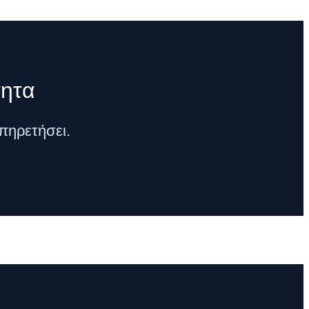
τητα
πηρετήσει.