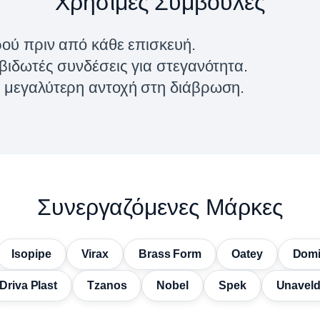
Χρήσιμες Συμβουλές
ρού πριν από κάθε επισκευή.
βιδωτές συνδέσεις για στεγανότητα.
α μεγαλύτερη αντοχή στη διάβρωση.
Συνεργαζόμενες Μάρκες
Isopipe
Virax
Brass Form
Oatey
Domi
Driva Plast
Tzanos
Nobel
Spek
Unavel