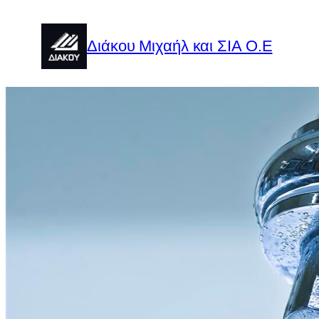
Μετάβαση
στο
Διάκου Μιχαήλ και ΣΙΑ Ο.Ε
περιεχόμενο