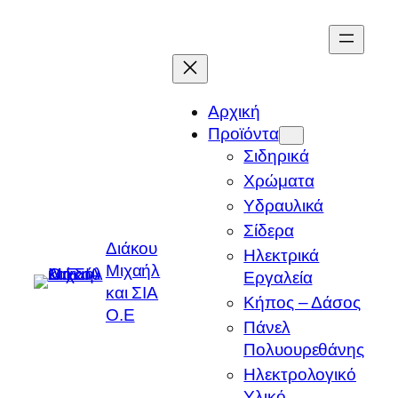
Μετάβαση
στο
περιεχόμενο
Αρχική
Προϊόντα
Σιδηρικά
Χρώματα
Υδραυλικά
Σίδερα
Διάκου
Ηλεκτρικά
Μιχαήλ
Εργαλεία
και ΣΙΑ
Κήπος – Δάσος
Ο.Ε
Πάνελ
Πολυουρεθάνης
Ηλεκτρολογικό
Υλικό