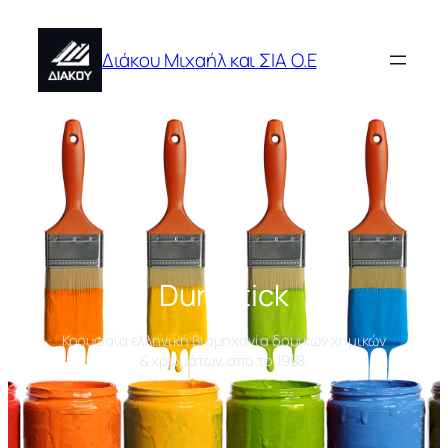
Μετάβαση
στο
Διάκου Μιχαήλ και ΣΙΑ Ο.Ε
περιεχόμενο
Durostick
Κορυφαία ελληνική βιομηχανία δομικών χημικών
& χρωμάτων, από το 1988.