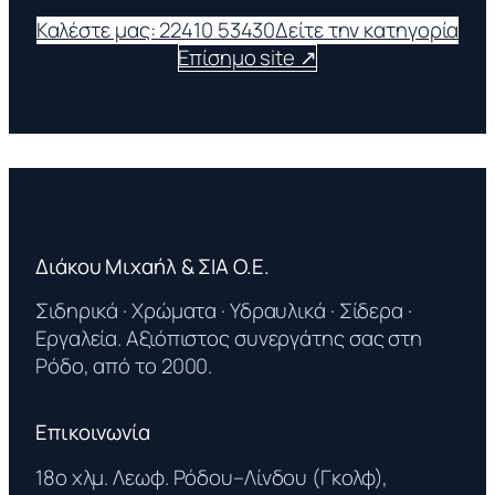
Καλέστε μας: 22410 53430
Δείτε την κατηγορία
Επίσημο site ↗
Διάκου Μιχαήλ & ΣΙΑ Ο.Ε.
Σιδηρικά · Χρώματα · Υδραυλικά · Σίδερα ·
Εργαλεία. Αξιόπιστος συνεργάτης σας στη
Ρόδο, από το 2000.
Επικοινωνία
18ο χλμ. Λεωφ. Ρόδου–Λίνδου (Γκολφ),